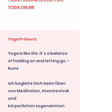
YOGA ONLINE
Yoga Präsenz
Yoga is like life. It´s a balance
of holding on and letting go. -
Rumi
Ich begleite Dich beim Üben
von Meditation, Atemtechnik
und
körperlichen sogenannten