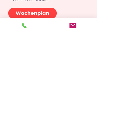
Wochenplan
Yoga Online
Yoga ist die Einheit von Körper
und Geist. Durch das Üben von
bestimmten Haltungen kräftigen
und dehnen wir unseren Körper
und beruhigen den Geist. Sinn ist
es im Yoga, in jedem Moment da
zu sein. Zu spüren, was gerade im
Körper bei der ausgeführten