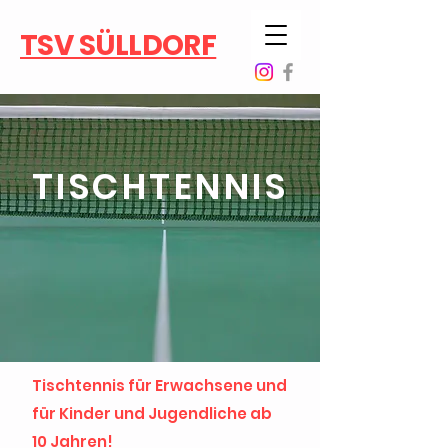
TSV SÜLLDORF
TISCHTENNIS
Tischtennis für Erwachsene und
für Kinder und Jugendliche ab
10 Jahren!