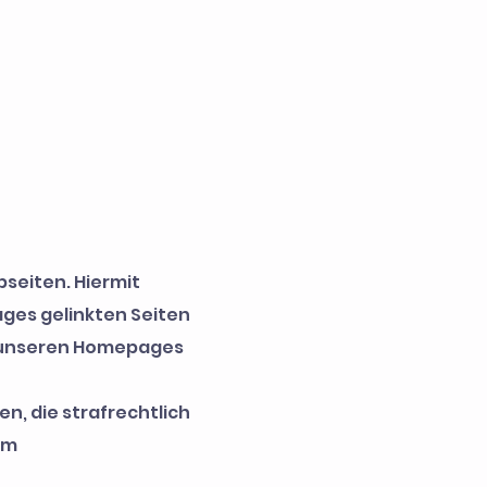
bseiten. Hiermit
ages gelinkten Seiten
auf unseren Homepages
en, die strafrechtlich
um