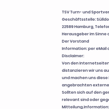
TSV Turn- und Sportvere
Geschäftsstelle: Sülldo
22589 Hamburg, Telefon
Herausgeber im Sinne 
Der Vorstand
Information: per eMail
Disclaimer:
Von den Internetseiten
distanzieren wir uns a
und machen uns diese I
angebrachten externen
Sollten sich auf den ge
relevant sind oder geg
Mitteilung.Information: