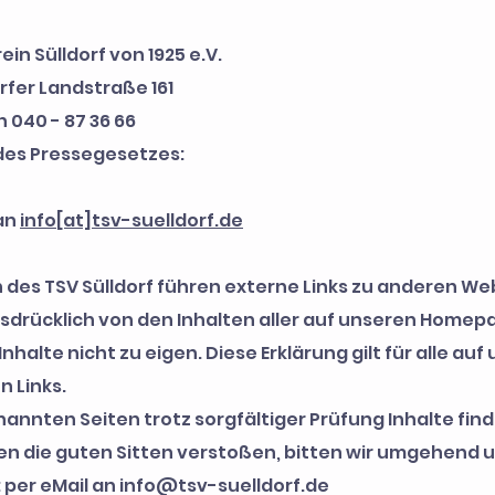
in Sülldorf von 1925 e.V.
rfer Landstraße 161
 040 - 87 36 66
des Pressegesetzes:
 an
info[at]tsv-suelldorf.de
 des TSV Sülldorf führen externe Links zu anderen We
usdrücklich von den Inhalten aller auf unseren Homep
nhalte nicht zu eigen. Diese Erklärung gilt für alle 
 Links.
nannten Seiten trotz sorgfältiger Prüfung Inhalte find
en die guten Sitten verstoßen, bitten wir umgehend 
 per eMail an
info@tsv-suelldorf.de