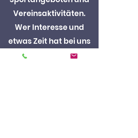
Vereinsaktivitäten.
Wer Interesse und
etwas Zeit hat bei uns
im TSV Sülldorf
mitzuwirken, meldet
sich gerne bei uns.
info@tsv-suelldorf.de
Impressum
Datenschutz